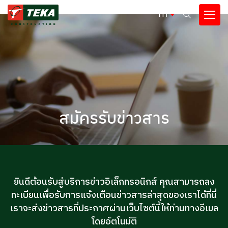
TH
ค้นหาในเว็บไซต์
Enhanced by
สมัครรับข่าวสาร
ยินดีต้อนรับสู่บริการข่าวอิเล็กทรอนิกส์ คุณสามารถลง
ทะเบียนเพื่อรับการแจ้งเตือนข่าวสารล่าสุดของเราได้ที่นี่
เราจะส่งข่าวสารที่ประกาศผ่านเว็บไซต์นี้ให้ท่านทางอีเมล
โดยอัตโนมัติ