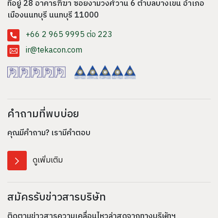
ที่อยู่ 28 อาคารฑีฆา ซอยงามวงศ์วาน 6 ตำบลบางเขน อำเภอ
เมืองนนทบุรี
นนทบุรี 11000
+66 2 965 9995 ต่อ 223
ir@tekacon.com
คำถามที่พบบ่อย
คุณมีคำถาม?
เรามีคำตอบ
ดูเพิ่มเติม
สมัครรับข่าวสารบริษัท
ติดตามข่าวสารความเคลื่อนไหวล่าสุดจาก
ทาง
บริษัทฯ